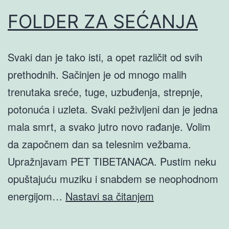
FOLDER ZA SEĆANJA
Svaki dan je tako isti, a opet različit od svih
prethodnih. Sačinjen je od mnogo malih
trenutaka sreće, tuge, uzbuđenja, strepnje,
potonuća i uzleta. Svaki peživljeni dan je jedna
mala smrt, a svako jutro novo rađanje. Volim
da započnem dan sa telesnim vežbama.
Upražnjavam PET TIBETANACA. Pustim neku
opuštajuću muziku i snabdem se neophodnom
FOLDER
energijom…
Nastavi sa čitanjem
ZA