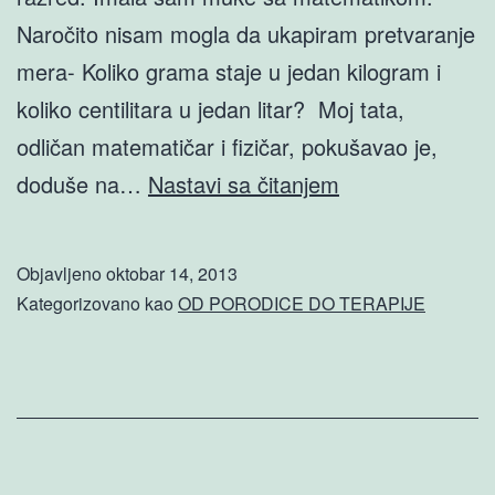
Naročito nisam mogla da ukapiram pretvaranje
mera- Koliko grama staje u jedan kilogram i
koliko centilitara u jedan litar? Moj tata,
odličan matematičar i fizičar, pokušavao je,
„MLADUNCI“
doduše na…
Nastavi sa čitanjem
POJMA
NEMAJU
Objavljeno
oktobar 14, 2013
Kategorizovano kao
OD PORODICE DO TERAPIJE