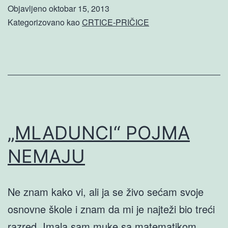
SEĆANJA
Objavljeno
oktobar 15, 2013
Kategorizovano kao
CRTICE-PRIČICE
„MLADUNCI“ POJMA
NEMAJU
Ne znam kako vi, ali ja se živo sećam svoje
osnovne škole i znam da mi je najteži bio treći
razred. Imala sam muke sa matematikom.