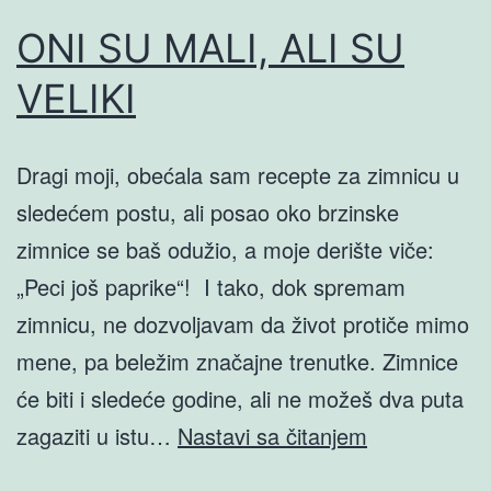
ONI SU MALI, ALI SU
VELIKI
Dragi moji, obećala sam recepte za zimnicu u
sledećem postu, ali posao oko brzinske
zimnice se baš odužio, a moje derište viče:
„Peci još paprike“! I tako, dok spremam
zimnicu, ne dozvoljavam da život protiče mimo
mene, pa beležim značajne trenutke. Zimnice
će biti i sledeće godine, ali ne možeš dva puta
ONI
zagaziti u istu…
Nastavi sa čitanjem
SU