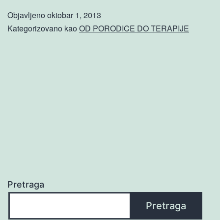
MALI,
Objavljeno
oktobar 1, 2013
ALI
Kategorizovano kao
OD PORODICE DO TERAPIJE
SU
VELIKI
Pretraga
Pretraga